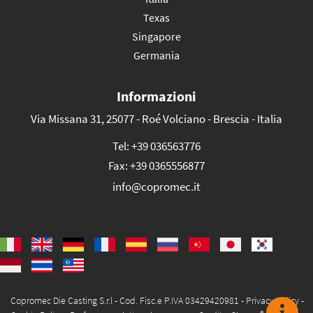
Texas
Singapore
Germania
Informazioni
Via Missana 31, 25077 - Roé Volciano - Brescia - Italia
Tel:
+39 036563776
Fax:
+39 0365556877
info@copromec.it
Copromec Die Casting S.r.l - Cod. Fisc.e P.IVA 03429420981 -
Privacy Policy
-