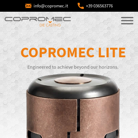
info@copromec.it
+39 036563776
COPROMEC LITE
Engineered to achieve beyond our horizons.