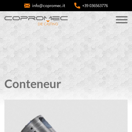
info@copromec.it
+39 036563776
Conteneur